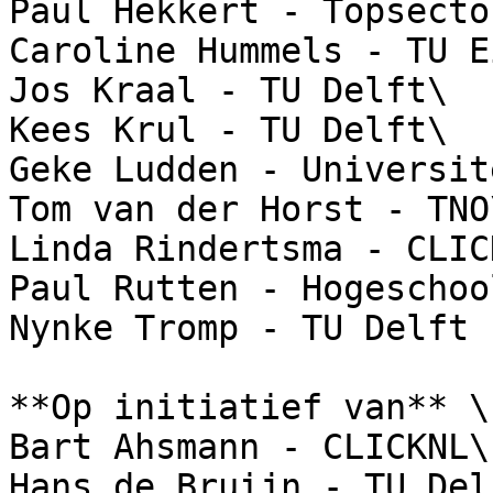
Paul Hekkert - Topsecto
Caroline Hummels - TU E
Jos Kraal - TU Delft\

Kees Krul - TU Delft\

Geke Ludden - Universit
Tom van der Horst - TNO\
Linda Rindertsma - CLICK
Paul Rutten - Hogeschoo
Nynke Tromp - TU Delft

**Op initiatief van** \

Bart Ahsmann - CLICKNL\

Hans de Bruijn - TU Del